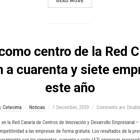
READ MORE
omo centro de la Red C
n a cuarenta y siete emp
este año
y
Cetecima
Noticias
1 December, 2020
Comments are Disabl
en la Red Canaria de Centros de Innovación y Desarrollo Empresarial – 
petitividad a las empresas de forma gratuita. Los resultados de la pre
soramiento son los siguientes: cuarenta y siete (47) empresas asesorad