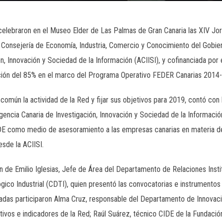
e celebraron en el Museo Elder de Las Palmas de Gran Canaria las XIV Jo
la Consejería de Economía, Industria, Comercio y Conocimiento del Gobie
ón, Innovación y Sociedad de la Información (ACIISI), y cofinanciada po
ación del 85% en el marco del Programa Operativo FEDER Canarias 2014
 común la actividad de la Red y fijar sus objetivos para 2019, contó con
gencia Canaria de Investigación, Innovación y Sociedad de la Información
DE como medio de asesoramiento a las empresas canarias en materia de 
sde la ACIISI.
n de Emilio Iglesias, Jefe de Área del Departamento de Relaciones Instit
gico Industrial (CDTI), quien presentó las convocatorias e instrumentos 
nadas participaron Alma Cruz, responsable del Departamento de Innovaci
etivos e indicadores de la Red; Raúl Suárez, técnico CIDE de la Fundació