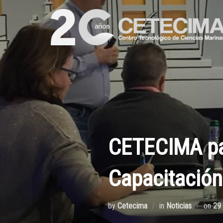
CETECIMA par
Capacitación
by
Cetecima
in
Noticias
on
29 