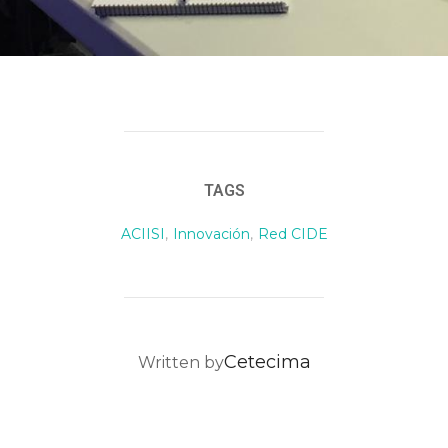
TAGS
ACIISI
,
Innovación
,
Red CIDE
POST AUTHOR
Cetecima
Written by