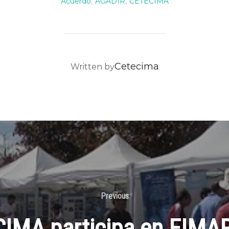
Acuerdo
,
AGADIR
,
CETECIMA
POST AUTHOR
Cetecima
Written by
Previous
IMA participa en FIMA