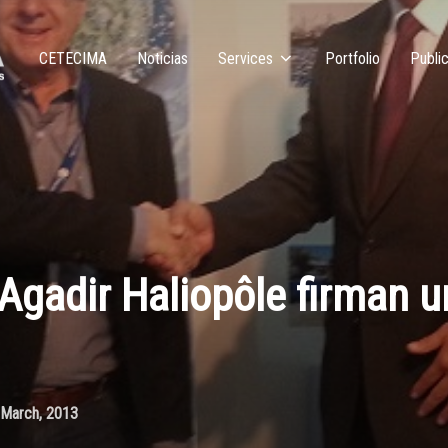
CETECIMA
Noticias
Services
Portfolio
Public
gadir Haliopôle firman u
 March, 2013