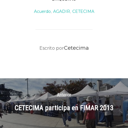
Acuerdo
,
AGADIR
,
CETECIMA
AUTOR DE LA PUBLICACIÓN
Cetecima
Escrito por
Anterior
CETECIMA participa en FIMAR 2013