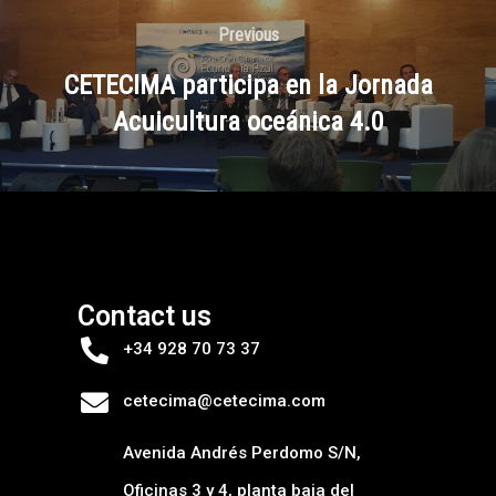
Previous
CETECIMA participa en la Jornada
Acuicultura oceánica 4.0
Contact us
+34 928 70 73 37
cetecima@cetecima.com
Avenida Andrés Perdomo S/N,
Oficinas 3 y 4, planta baja del