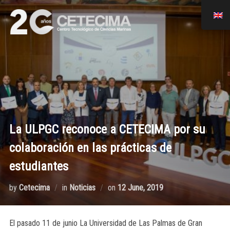
La ULPGC reconoce a CETECIMA por su
colaboración en las prácticas de
estudiantes
by
Cetecima
in
Noticias
on
12 June, 2019
El pasado 11 de junio La Universidad de Las Palmas de Gran