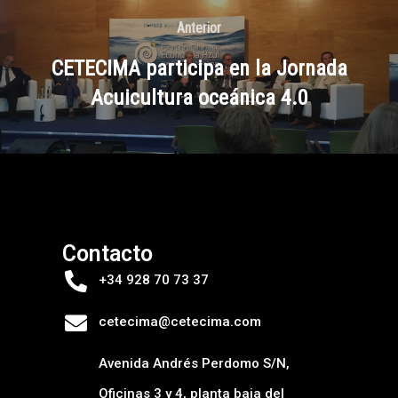
Anterior
CETECIMA participa en la Jornada
Acuicultura oceánica 4.0
Contacto
+34 928 70 73 37
cetecima@cetecima.com
Avenida Andrés Perdomo S/N,
Oficinas 3 y 4, planta baja del