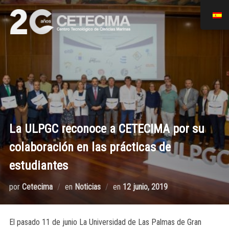
La ULPGC reconoce a CETECIMA por su
colaboración en las prácticas de
estudiantes
por
Cetecima
en
Noticias
en
12 junio, 2019
El pasado 11 de junio La Universidad de Las Palmas de Gran