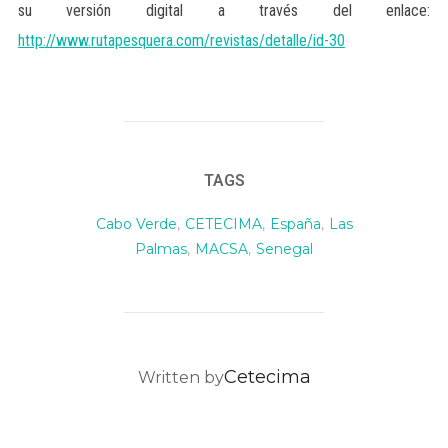
su versión digital a través del enlace:
http://www.rutapesquera.com/revistas/detalle/id-30
TAGS
Cabo Verde
,
CETECIMA
,
España
,
Las
Palmas
,
MACSA
,
Senegal
POST AUTHOR
Cetecima
Written by