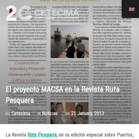
El proyecto MACSA en la Revista Ruta
Pesquera
by
Cetecima
in
Noticias
on
25 January, 2013
La Revista
Ruta Pesquera
, en su edición especial sobre Puertos,