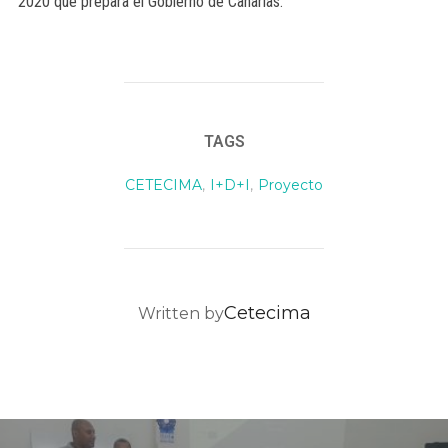
2020 que prepara el Gobierno de Canarias.
TAGS
CETECIMA
,
I+D+I
,
Proyecto
POST AUTHOR
Cetecima
Written by