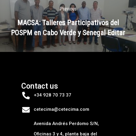
Previous
MACSA: Talleres Participativos del
POSPM en Cabo Verde y Senegal Editar
Contact us
+34 928 70 73 37
cetecima@cetecima.com
Avenida Andrés Perdomo S/N,
Oficinas 3 y 4, planta baja del