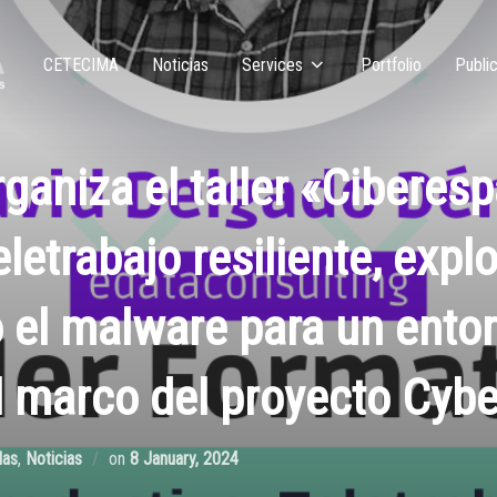
CETECIMA
Noticias
Services
Portfolio
Public
aniza el taller «Ciberesp
eletrabajo resiliente, exp
 el malware para un entor
l marco del proyecto Cyb
das
,
Noticias
on
8 January, 2024