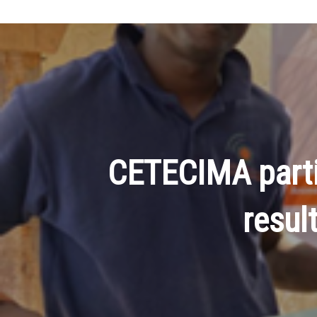
CETECIMA partic
resul