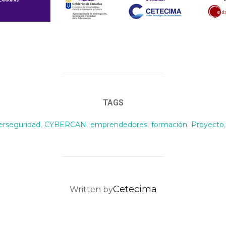
TAGS
erseguridad
,
CYBERCAN
,
emprendedores
,
formación
,
Proyecto
,
POST AUTHOR
Cetecima
Written by