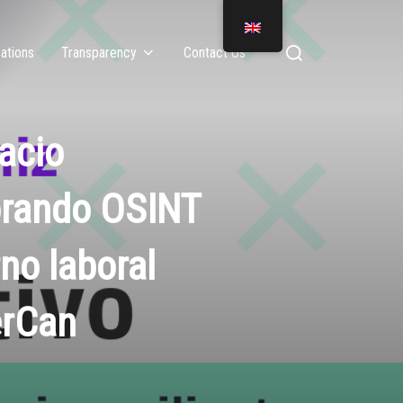
ations
Transparency
Contact Us
acio
lorando OSINT
no laboral
erCan