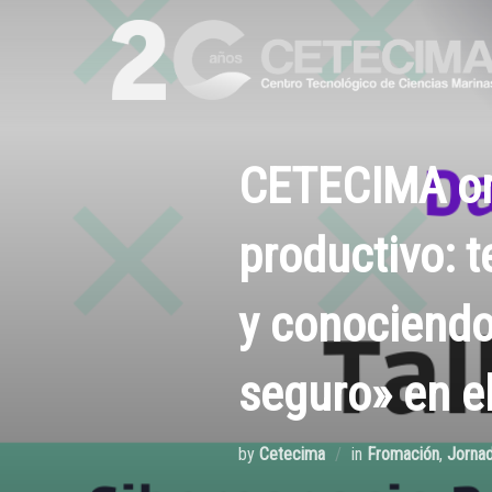
CETECIMA org
productivo: t
y conociendo
seguro» en e
by
Cetecima
in
Fromación
,
Jorna