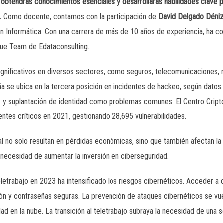
obtendrás conocimientos esenciales y desarrollarás habilidades clave par
.
Como docente, contamos con la participación de
David Delgado Déniz
 Informática. Con una carrera de más de 10 años de experiencia, ha c
lue Team de Edataconsulting.
ignificativos en diversos sectores, como seguros, telecomunicaciones, m
a se ubica en la tercera posición en incidentes de hackeo, según datos 
s y suplantación de identidad como problemas comunes. El Centro Crip
ntes críticos en 2021, gestionando 28,695 vulnerabilidades.
l no solo resultan en pérdidas económicas, sino que también afectan la
a necesidad de aumentar la inversión en ciberseguridad.
teletrabajo en 2023 ha intensificado los riesgos cibernéticos. Acceder a
n y contraseñas seguras. La prevención de ataques cibernéticos se vue
d en la nube. La transición al teletrabajo subraya la necesidad de una s