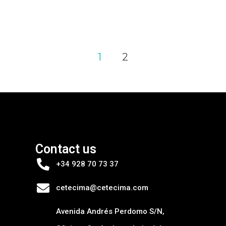
1
2
Contact us
+34 928 70 73 37
cetecima@cetecima.com
Avenida Andrés Perdomo S/N,