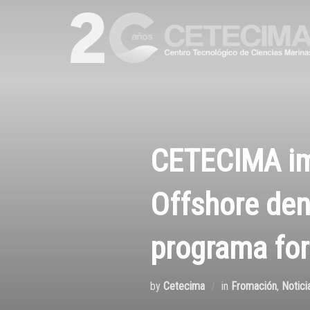
CETECIMA imp
Offshore den
programa for
by
Cetecima
in
Fromación
,
Notici