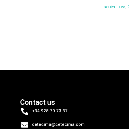
acuicultura
,
Contact us
+34 928 70 73 37
cetecima@cetecima.com