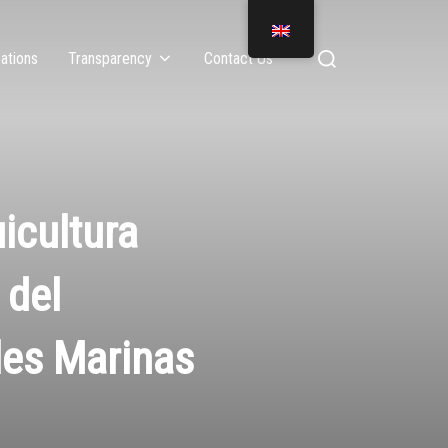
ations
Transparency
Contact Us
icultura
 del
les Marinas