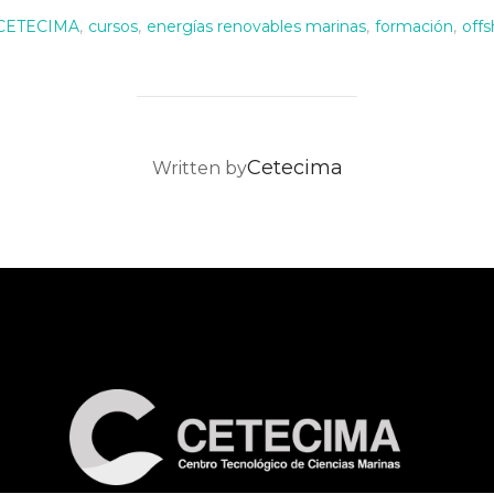
CETECIMA
,
cursos
,
energías renovables marinas
,
formación
,
offs
POST AUTHOR
Cetecima
Written by