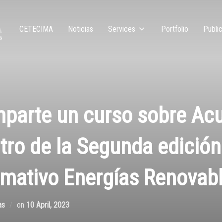
CETECIMA
Noticias
Services
Portfolio
Public
arte un curso sobre Acu
tro de la Segunda edición
mativo Energías Renovab
as
on
10 April, 2023