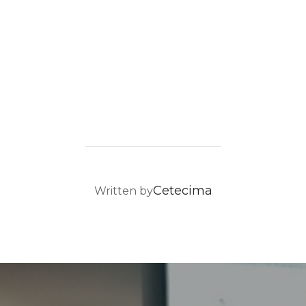
POST AUTHOR
Cetecima
Written by