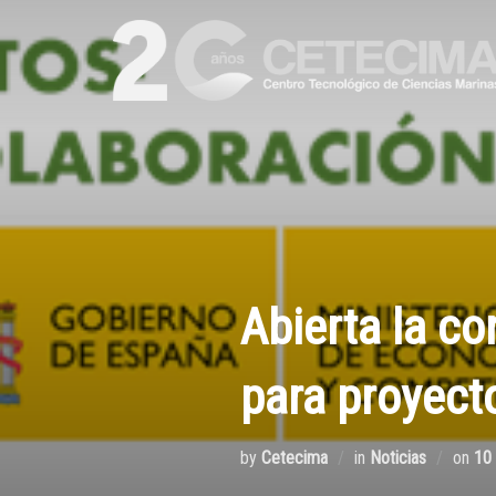
Abierta la c
para proyect
by
Cetecima
in
Noticias
on
10 