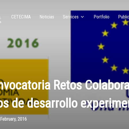
CETECIMA
Noticias
Services
Portfolio
Public
onvocatoria Retos Colabor
os de desarrollo experime
February, 2016