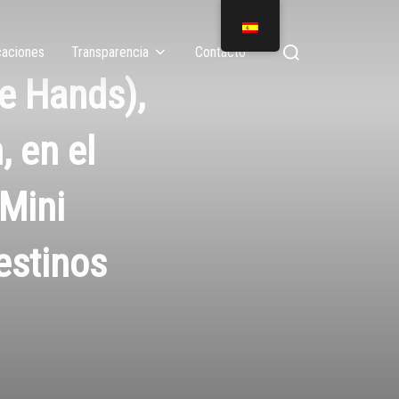
caciones
Transparencia
Contacto
e Hands),
, en el
 Mini
estinos