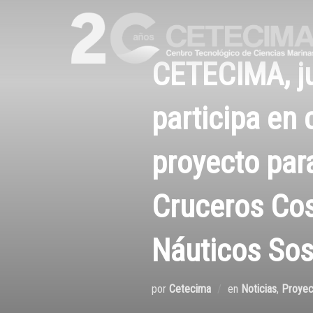
CETECIMA, ju
participa en 
proyecto para
Cruceros Cost
Náuticos Sost
por
Cetecima
en
Noticias
,
Proyec