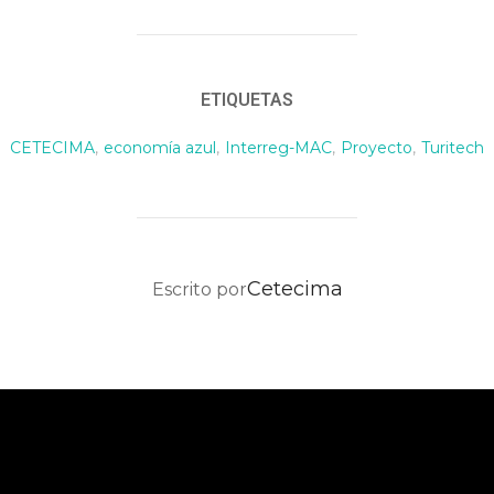
ETIQUETAS
CETECIMA
,
economía azul
,
Interreg-MAC
,
Proyecto
,
Turitech
AUTOR DE LA PUBLICACIÓN
Cetecima
Escrito por