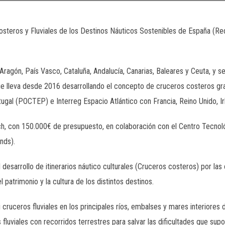
osteros y Fluviales de los Destinos Náuticos Sostenibles de España (Re
, Aragón, País Vasco, Cataluña, Andalucía, Canarias, Baleares y Ceuta, y s
 lleva desde 2016 desarrollando el concepto de cruceros costeros gr
ugal (POCTEP) e Interreg Espacio Atlántico con Francia, Reino Unido, Ir
Tech, con 150.000€ de presupuesto, en colaboración con el Centro Tecno
nds).
 desarrollo de itinerarios náutico culturales (Cruceros costeros) por la
 patrimonio y la cultura de los distintos destinos.
 cruceros fluviales en los principales ríos, embalses y mares interiores 
fluviales con recorridos terrestres para salvar las dificultades que supon