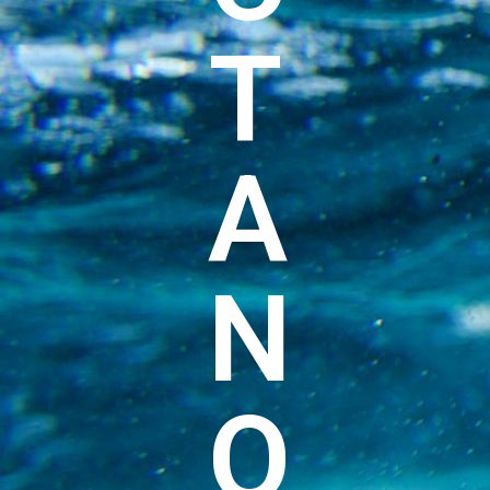
T
A
N
O