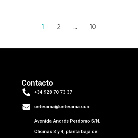
1
2
…
10
Contacto
+34 928 70 73 37
cetecima@cetecima.com
Avenida Andrés Perdomo S/N,
Oficinas 3 y 4, planta baja del