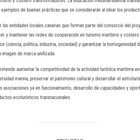
rítimo y costero transformadores. La educación medioambiental marina a
 ejemplos de buenas prácticas que se considerarán al idear los produc
s entidades locales canarias que forman parte del consorcio del 
ecer y mantener las redes de cooperación en turismo marítimo y costero 
ce (ciencia, política, industria, sociedad) y garantizar la homogeneidad 
a imagen de marca unificada.
de aumentar la competitividad de la actividad turística marítima en 
rsidad marina, preservar el patrimonio cultural y desarrollar el astrotur
as asociaciones ya en funcionamiento, desarrollo de capacidades y opor
uctos ecoturísticos transnacionales.