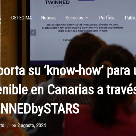
CETECIMA
Noticias
Servicios
Portfolio
Publi
rta su ‘know-how’ para 
nible en Canarias a travé
WINNEDbySTARS
to
en
2 agosto, 2024