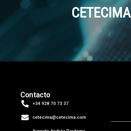
CETECIMA v
Contacto
+34 928 70 73 37
cetecima@cetecima.com
Avenida Andrés Perdomo