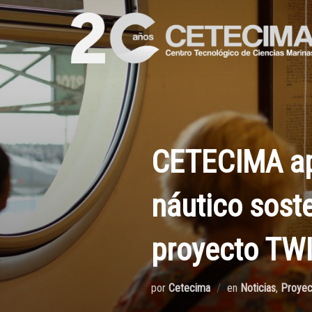
CETECIMA apo
náutico soste
proyecto T
por
Cetecima
en
Noticias
,
Proyec