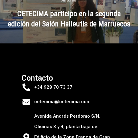
CETECIMA participo en la segunda
edición del Salón Halieutis de Marruecos
Contacto
+34 928 70 73 37
cetecima@cetecima.com
Avenida Andrés Perdomo S/N,
Oficinas 3 y 4, planta baja del
Edificio de la Zona Franca de Gran