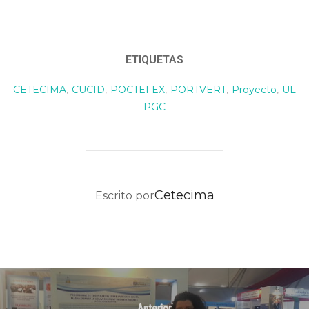
ETIQUETAS
CETECIMA
,
CUCID
,
POCTEFEX
,
PORTVERT
,
Proyecto
,
UL
PGC
AUTOR DE LA PUBLICACIÓN
Cetecima
Escrito por
Anterior