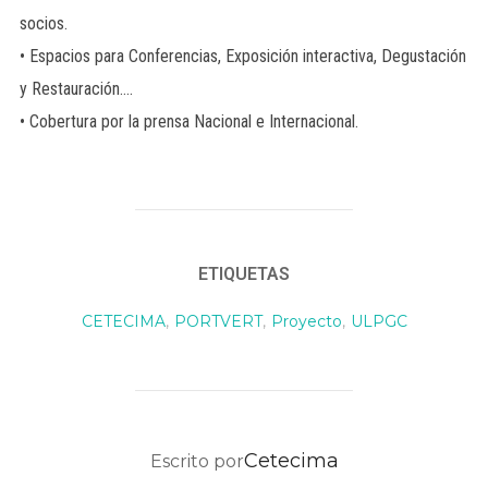
socios.
• Espacios para Conferencias, Exposición interactiva, Degustación
y Restauración….
• Cobertura por la prensa Nacional e Internacional.
ETIQUETAS
CETECIMA
,
PORTVERT
,
Proyecto
,
ULPGC
AUTOR DE LA PUBLICACIÓN
Cetecima
Escrito por