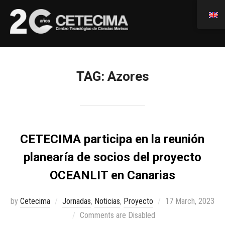
TAG:
Azores
CETECIMA participa en la reunión
planearía de socios del proyecto
OCEANLIT en Canarias
by
Cetecima
Jornadas
,
Noticias
,
Proyecto
17 March, 2023
Comments are Disabled