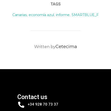
TAGS
Canarias
,
economía azul
,
informe
,
SMARTBLUE_F
POST AUTHOR
Cetecima
Written by
Contact us
+34 928 70 73 37