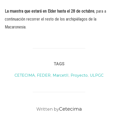
La muestra que estará en Elder hasta el 28 de octubre
, para a
continuación recorrer el resto de los archipiélagos de la
Macaronesia.
TAGS
CETECIMA
,
FEDER
,
MarcetII
,
Proyecto
,
ULPGC
POST AUTHOR
Cetecima
Written by