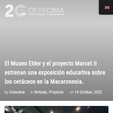
El Museo Elder y el proyecto Marcet II
estrenan una exposición educativa sobre
los cetáceos en la Macaronesia.
by
Cetecima
in
Noticias
,
Proyecto
on
14 October, 2022