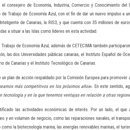
 el consejero de Economía, Industria, Comercio y Conocimiento del 
o de Trabajo de Economía Azul, con el fin de dar un nuevo impulso a uno
n Inteligente de Canarias, la RIS3, y que cuenta con 35 millones de eu
s a situar a las Islas como líderes en esta actividad.
e Trabajo de Economía Azul, además de CETECIMA también participaron: 
ón, las dos Universidades públicas canarias, el Instituto Español de Oc
mo de Canarias y el Instituto Tecnológico de Canarias.
e un plan de acción respaldado por la Comisión Europea para promover a
 seamos más competitivos en los próximos años
«. En este sentido, a
n tecnología y en la que tenemos ventajas en relación a otras region
tificado las actividades económicas de interés. Por un lado, el que 
o y en volumen de negocio, como las reparaciones navales, el transport
 como la biotecnología marina, las energías renovables marinas, el turis