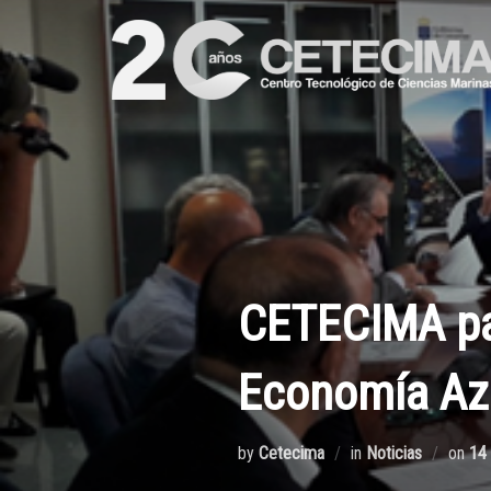
CETECIMA par
Economía Azu
by
Cetecima
in
Noticias
on
14