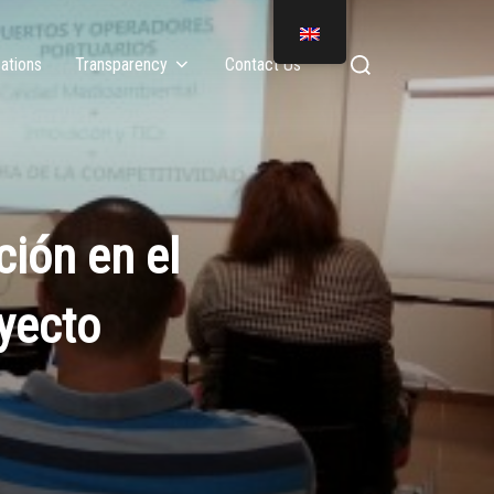
ations
Transparency
Contact Us
ión en el
oyecto