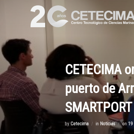
CETECIMA org
puerto de Arr
SMARTPORT
by
Cetecima
in
Noticias
on
19