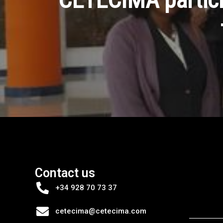
Contact us
+34 928 70 73 37
cetecima@cetecima.com