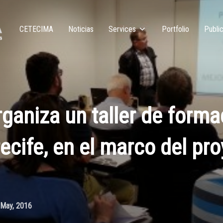
CETECIMA
Noticias
Services
Portfolio
Public
aniza un taller de formac
ecife, en el marco del pr
 May, 2016