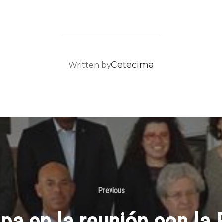
POST AUTHOR
Cetecima
Written by
Previous
a en la reunión con la F