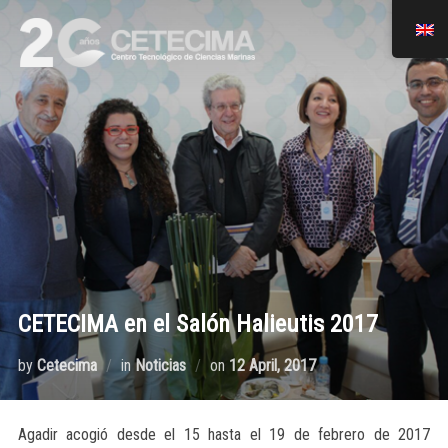
CETECIMA en el Salón Halieutis 2017
by
Cetecima
in
Noticias
on
12 April, 2017
Agadir acogió desde el 15 hasta el 19 de febrero de 2017