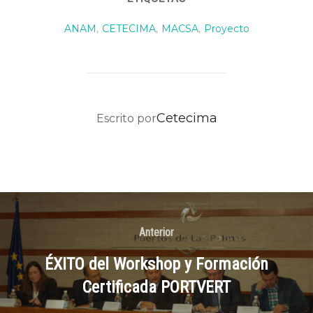
ANAM
,
CETECIMA
,
MACSA
,
Proyecto
AUTOR DE LA PUBLICACIÓN
Cetecima
Escrito por
Anterior
ÉXITO del Workshop y Formación
Certificada PORTVERT