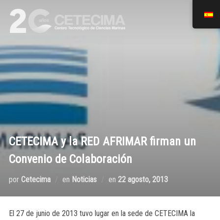
CETECIMA y la RED AFRIMAR firman un
Convenio de Colaboración
por
Cetecima
en
Noticias
en
22 agosto, 2013
El 27 de junio de 2013 tuvo lugar en la sede de CETECIMA la