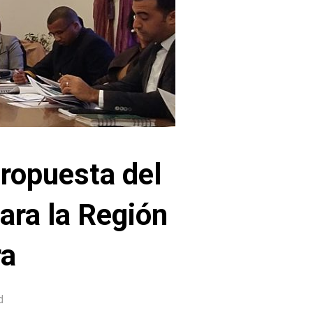
ropuesta del
ara la Región
ra
d