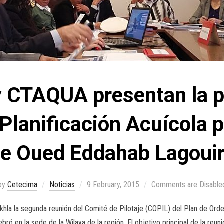
CTAQUA presentan la p
lanificación Acuícola p
e Oued Eddahab Lagoui
by
Cetecima
Noticias
9 February, 2015
Comments are Disable
khla la segunda reunión del Comité de Pilotaje (COPIL) del Plan de Orden
bró en la sede de la Wilaya de la región. El objetivo principal de la reun