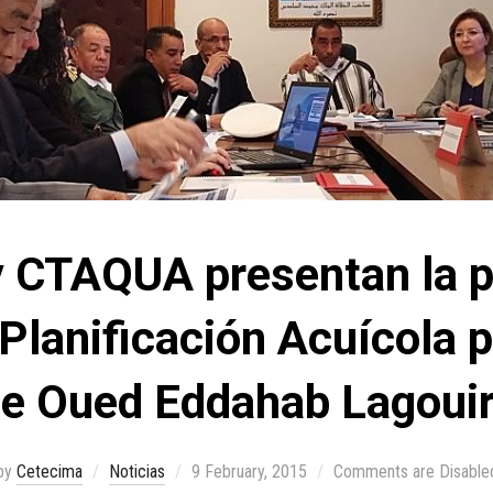
CTAQUA presentan la p
lanificación Acuícola p
e Oued Eddahab Lagoui
by
Cetecima
Noticias
9 February, 2015
Comments are Disable