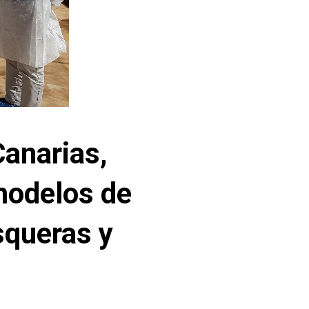
Canarias,
modelos de
squeras y