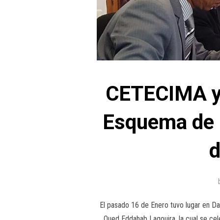
CETECIMA y 
Esquema de P
d
El pasado 16 de Enero tuvo lugar en Da
Oued Eddahab Lagouira, la cual se cele