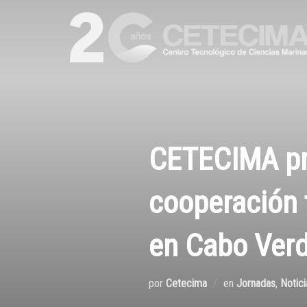
CETECIMA pr
cooperación 
en Cabo Ver
por
Cetecima
en
Jornadas
,
Notici