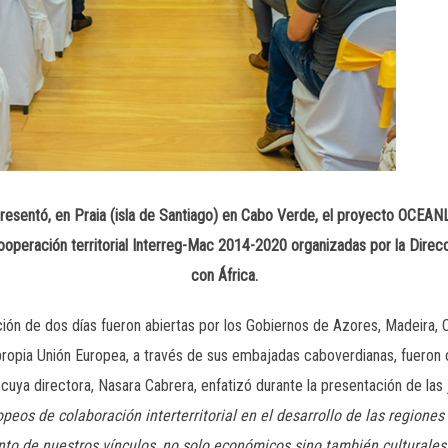
resentó, en Praia (isla de Santiago) en Cabo Verde, el proyecto OCEANL
ooperación territorial Interreg-Mac 2014-2020 organizadas por la Dire
con África.
ción de dos días fueron abiertas por los Gobiernos de Azores, Madeira, 
propia Unión Europea, a través de sus embajadas caboverdianas, fueron 
uya directora, Nasara Cabrera, enfatizó durante la presentación de las 
peos de colaboración interterritorial en el desarrollo de las regiones 
to de nuestros vínculos, no solo económicos sino también culturales 