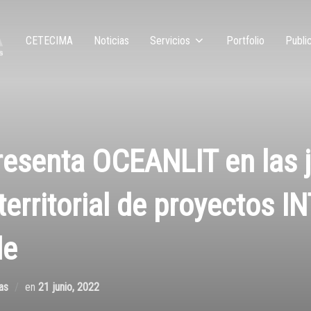
CETECIMA
Noticias
Servicios
Portfolio
Publi
esenta OCEANLIT en las 
territorial de proyectos
de
as
en
21 junio, 2022