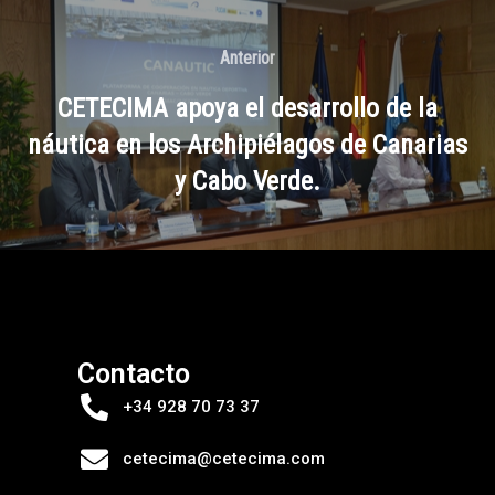
Anterior
CETECIMA apoya el desarrollo de la
náutica en los Archipiélagos de Canarias
y Cabo Verde.
Contacto
+34 928 70 73 37
cetecima@cetecima.com