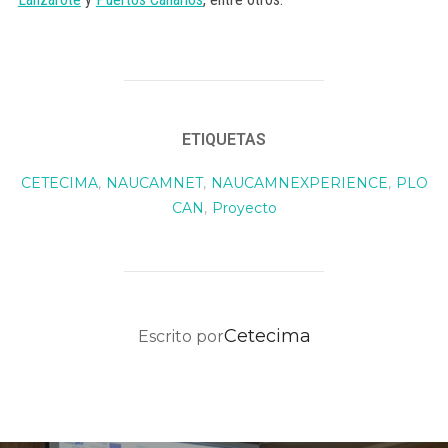
ETIQUETAS
CETECIMA
,
NAUCAMNET
,
NAUCAMNEXPERIENCE
,
PLO
CAN
,
Proyecto
AUTOR DE LA PUBLICACIÓN
Cetecima
Escrito por