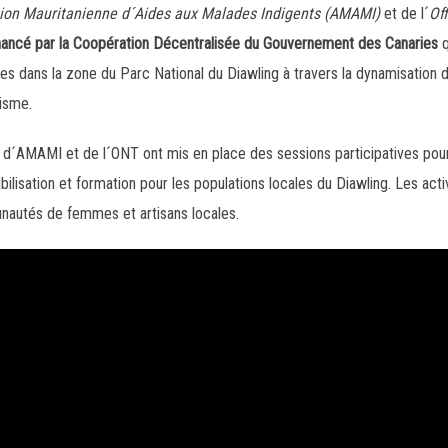
ion Mauritanienne d´Aides aux Malades Indigents (AMAMI)
et de l´
Of
nancé par la Coopération Décentralisée du Gouvernement des Canaries
q
les dans la zone du Parc National du Diawling à travers la dynamisation de
isme.
 d´AMAMI et de l´ONT ont mis en place des sessions participatives pour 
ilisation et formation pour les populations locales du Diawling. Les acti
unautés de femmes et artisans locales.