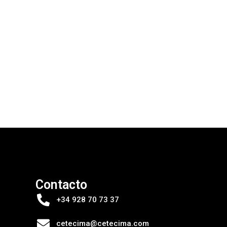
Contacto
+34 928 70 73 37
cetecima@cetecima.com