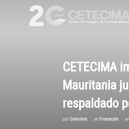
CETECIMA imp
Mauritania j
respaldado p
por
Cetecima
en
Fromación
e