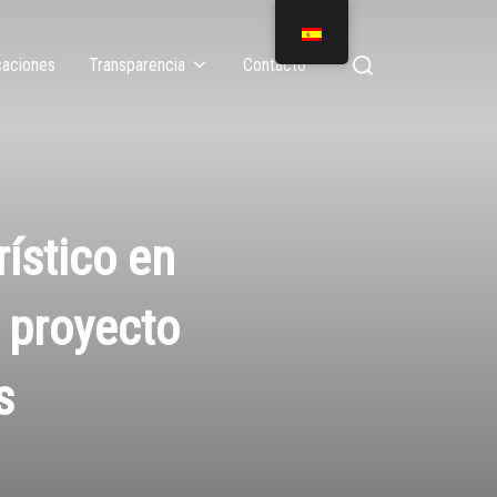
caciones
Transparencia
Contacto
ístico en
 proyecto
s