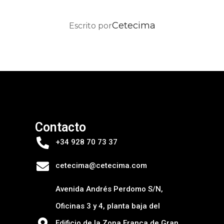
AUTOR DE LA PUBLICACIÓN
Cetecima
Escrito por
Contacto
+34 928 70 73 37
cetecima@cetecima.com
Avenida Andrés Perdomo S/N,
Oficinas 3 y 4, planta baja del
Edificio de la Zona Franca de Gran