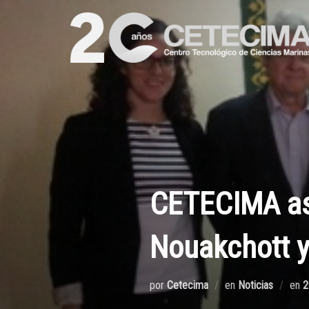
CETECIMA asi
Nouakchott y
por
Cetecima
en
Noticias
en
2