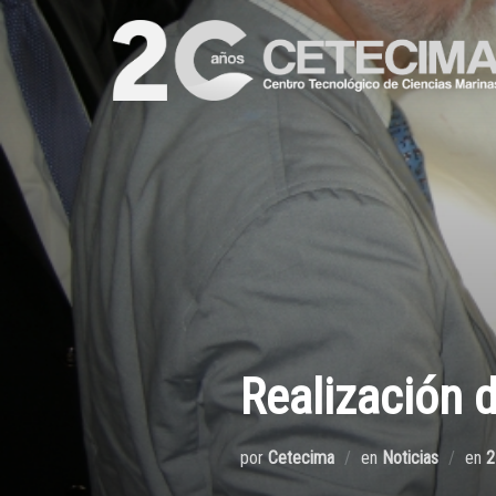
Realización 
por
Cetecima
en
Noticias
en
2