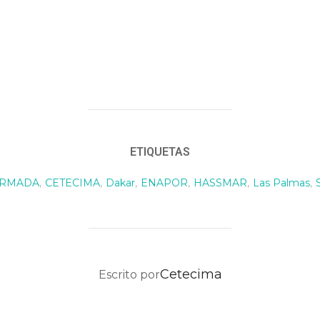
ETIQUETAS
RMADA
,
CETECIMA
,
Dakar
,
ENAPOR
,
HASSMAR
,
Las Palmas
,
AUTOR DE LA PUBLICACIÓN
Cetecima
Escrito por