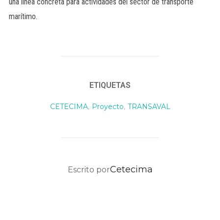
una línea concreta para actividades del sector de transporte
marítimo.
ETIQUETAS
CETECIMA
,
Proyecto
,
TRANSAVAL
AUTOR DE LA PUBLICACIÓN
Cetecima
Escrito por