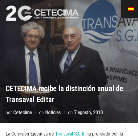
CETECIMA recibe la distinción anual de
Transaval Editar
por
Cetecima
en
Noticias
en
7 agosto, 2013
La Comisión Ejecutiva de
Transaval S.G.R.
ha premiado con la