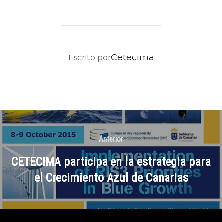
AUTOR DE LA PUBLICACIÓN
Cetecima
Escrito por
Anterior
CETECIMA participa en la estrategia para
el Crecimiento Azul de Canarias