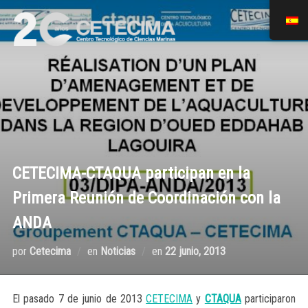
CETECIMA-CTAQUA participan en la
Primera Reunión de Coordinación con la
ANDA
por
Cetecima
en
Noticias
en
22 junio, 2013
El pasado 7 de junio de 2013
CETECIMA
y
CTAQUA
participaron