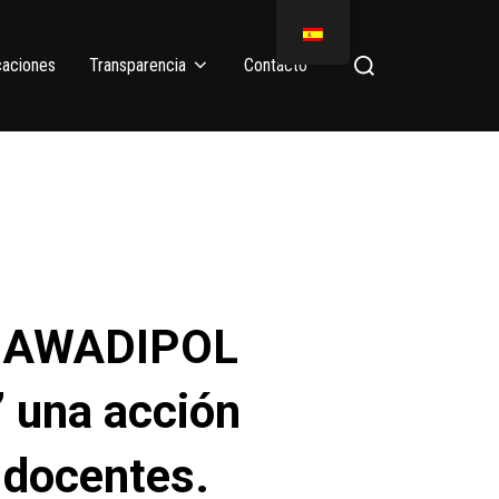
caciones
Transparencia
Contacto
o MAWADIPOL
” una acción
 docentes.