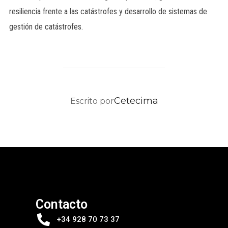
resiliencia frente a las catástrofes y desarrollo de sistemas de
gestión de catástrofes.
AUTOR DE LA PUBLICACIÓN
Cetecima
Escrito por
Contacto
+34 928 70 73 37