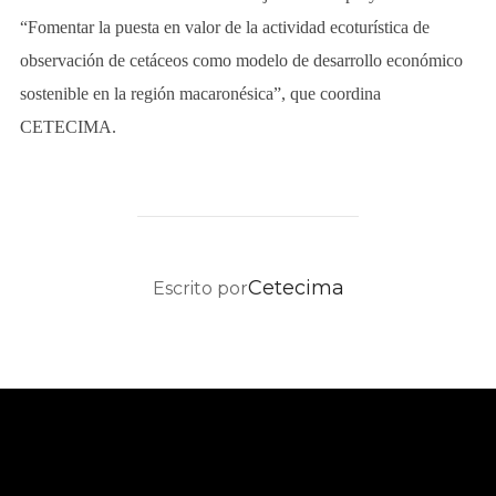
“Fomentar la puesta en valor de la actividad ecoturística de
observación de cetáceos como modelo de desarrollo económico
sostenible en la región macaronésica”, que coordina
CETECIMA.
AUTOR DE LA PUBLICACIÓN
Cetecima
Escrito por