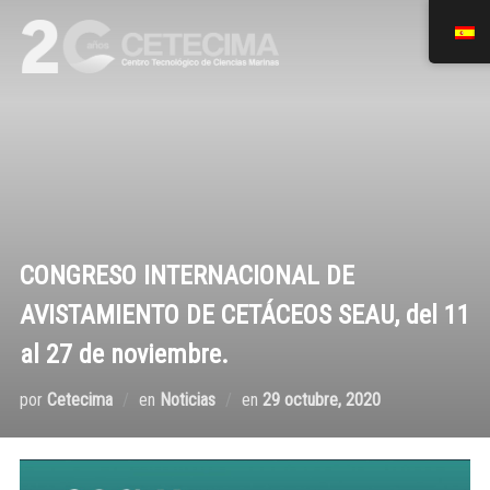
CONGRESO INTERNACIONAL DE
AVISTAMIENTO DE CETÁCEOS SEAU, del 11
al 27 de noviembre.
por
Cetecima
en
Noticias
en
29 octubre, 2020