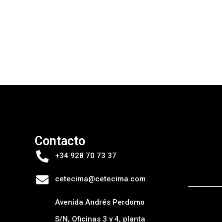
Contacto
+34 928 70 73 37
cetecima@cetecima.com
Avenida Andrés Perdomo
S/N, Oficinas 3 y 4, planta