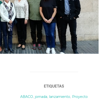
ETIQUETAS
ABACO
,
jornada
,
lanzamiento
,
Proyecto