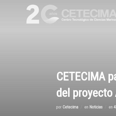
CETECIMA par
del proyect
por
Cetecima
en
Noticias
en
4