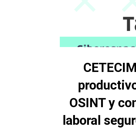
CETECIMA
productivo
OSINT y con
laboral segu