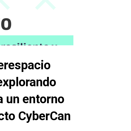
erespacio
 explorando
a un entorno
ecto CyberCan