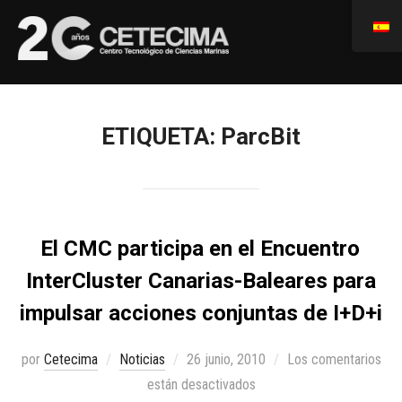
ETIQUETA:
ParcBit
El CMC participa en el Encuentro
InterCluster Canarias-Baleares para
impulsar acciones conjuntas de I+D+i
por
Cetecima
Noticias
26 junio, 2010
Los comentarios
están desactivados