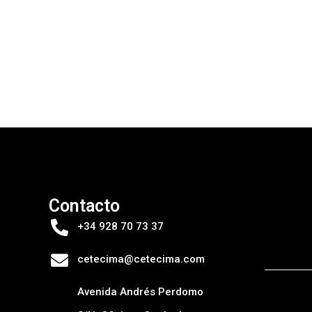
Contacto
+34 928 70 73 37
cetecima@cetecima.com
Avenida Andrés Perdomo