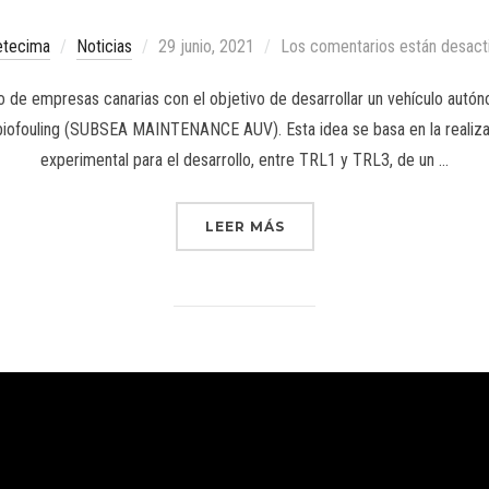
etecima
Noticias
29 junio, 2021
Los comentarios están desact
 de empresas canarias con el objetivo de desarrollar un vehículo autó
biofouling (SUBSEA MAINTENANCE AUV). Esta idea se basa en la realizac
experimental para el desarrollo, entre TRL1 y TRL3, de un …
LEER MÁS