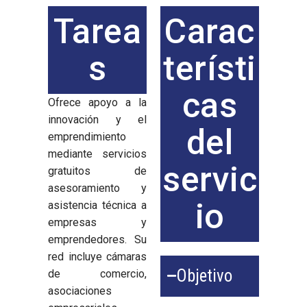
Tarea
Carac
s
terísti
cas
Ofrece apoyo a la
innovación y el
del
emprendimiento
mediante servicios
servic
gratuitos de
asesoramiento y
io
asistencia técnica a
empresas y
emprendedores. Su
red incluye cámaras
Objetivo
de comercio,
asociaciones