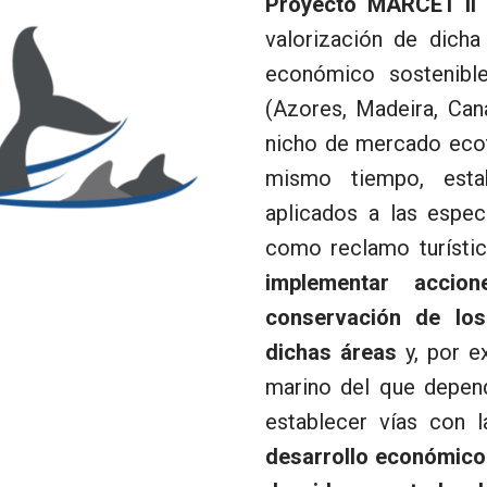
Proyecto
MARCET II
t
valorización de dich
económico sostenibl
(Azores, Madeira, Can
nicho de mercado ecotu
mismo tiempo, estab
aplicados a las espec
como reclamo turísti
implementar accio
conservación de lo
dichas áreas
y, por ex
marino del que depend
establecer vías con 
desarrollo económico 