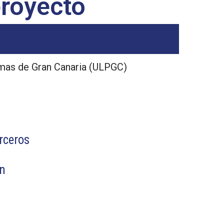
royecto
lmas de Gran Canaria (ULPGC)
rceros
ón