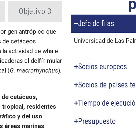
p
Objetivo 3
Jefe de filas
 origen antrópico que
Universidad de Las Pa
s de cetáceos
 la actividad de whale
cadoras el delfín mular
Socios europeos
al (
G. macrorhynchus
).
Socios de países te
s de cetáceos,
Tiempo de ejecuci
 tropical, residentes
áfico y del uso
Presupuesto
as áreas marinas