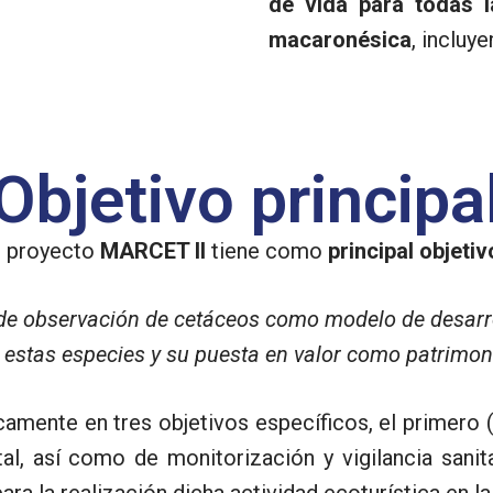
de vida para todas l
macaronésica
, incluy
Objetivo principa
l proyecto
MARCET II
tiene como
principal objetiv
a de observación de cetáceos como modelo de desarr
 estas especies y su puesta en valor como patrimon
icamente en tres objetivos específicos, el primero (
al, así como de monitorización y vigilancia sanit
ara la realización dicha actividad ecoturística en l