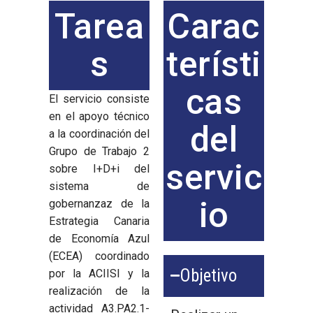
Tarea
Carac
s
terísti
cas
El servicio consiste
en el apoyo técnico
del
a la coordinación del
Grupo de Trabajo 2
servic
sobre I+D+i del
sistema de
io
gobernanzaz de la
Estrategia Canaria
de Economía Azul
(ECEA) coordinado
Objetivo
por la ACIISI y la
realización de la
actividad A3.PA2.1-