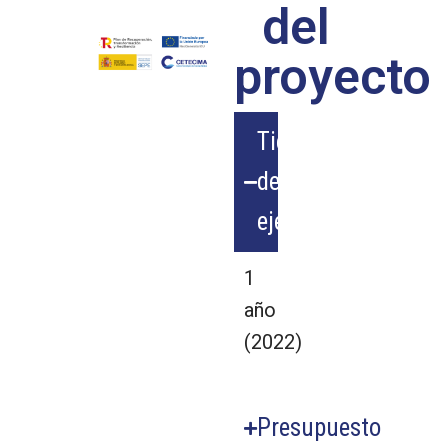
del
proyecto
Tiempo
de
ejecución
1
año
(2022)
Presupuesto